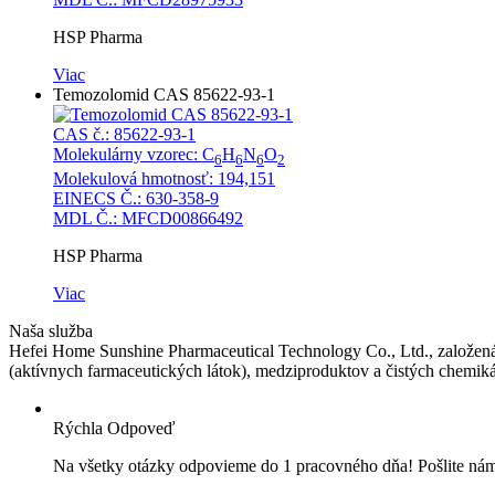
HSP Pharma
Viac
Temozolomid CAS 85622-93-1
CAS č.: 85622-93-1
Molekulárny vzorec: C
H
N
O
6
6
6
2
Molekulová hmotnosť: 194,151
EINECS Č.: 630-358-9
MDL Č.: MFCD00866492
HSP Pharma
Viac
Naša
služba
Hefei Home Sunshine Pharmaceutical Technology Co., Ltd., založená
(aktívnych farmaceutických látok), medziproduktov a čistých chemikál
Rýchla Odpoveď
Na všetky otázky odpovieme do 1 pracovného dňa!
Pošlite ná