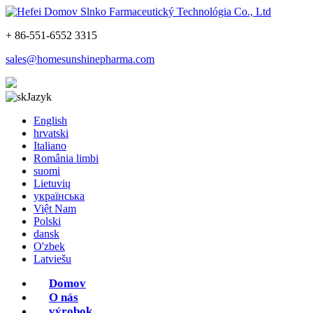
+ 86-551-6552 3315
sales@homesunshinepharma.com
Jazyk
English
hrvatski
Italiano
România limbi
suomi
Lietuvių
українська
Việt Nam
Polski
dansk
O'zbek
Latviešu
Domov
O nás
výrobok