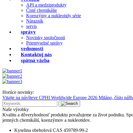
API a medziprodukty
Čisté chemikálie
Koenzýmy a nukleotidy série
Nárazník
servis
správy
Novinky spoločnosti
Priemyselné správy
vedomosti
Kontaktuj nás
spätná väzba
Horúce novinky:
Vitajte na návšteve CPHI Worldwide Europe 2026 Miláno, číslo nášho 
Naše
výrobky
Kvalitu a dôveryhodnosť produktu považujeme za život podniku.
Spo
jemných chemikálií, koenzýmov a nukleotidov.
Kyselina obeholová CAS 459789-99-2