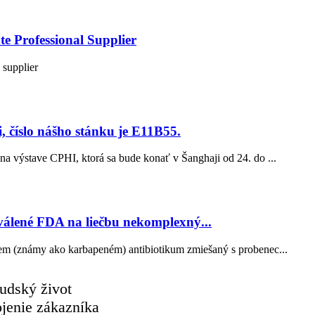
te Professional Supplier
 supplier
, číslo nášho stánku je E11B55.
a výstave CPHI, ktorá sa bude konať v Šanghaji od 24. do ...
válené FDA na liečbu nekomplexný...
em (známy ako karbapeném) antibiotikum zmiešaný s probenec...
ľudský život
ojenie zákazníka