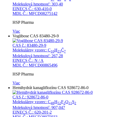
Molekulová hmotnosť: 303,40
EINECS Č.: 630-410-0
MDL Č.: MFCD08275142
HSP Pharma
Viac
Voglibose CAS 83480-29-9
CAS č.: 83480-29-9
Molekulárny vzorec: C
H
Č
10
21
7
Molekulová hmotnosť: 267,28
EINECS Č.: N / A
MDL Č.: MFCD00865496
HSP Pharma
Viac
Hemihydrát kanagliflozínu CAS 928672-86-0
CAS č.: 928672-86-0
Molekulárny vzorec: C
H
F
O
S
48
52
2
11
2
Molekulová hmotnosť: 907,047
EINECS Č.: 620-201-2
MDL Č.: MFCD28975933