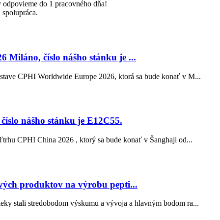
y odpovieme do 1 pracovného dňa!
 spolupráca.
Miláno, číslo nášho stánku je ...
ýstave CPHI Worldwide Europe 2026, ktorá sa bude konať v M...
číslo nášho stánku je E12C55.
ľtrhu CPHI China 2026 , ktorý sa bude konať v Šanghaji od...
vých produktov na výrobu pepti...
ieky stali stredobodom výskumu a vývoja a hlavným bodom ra...