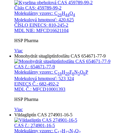
Číslo CAS: 459789-99-2
Molekulárny vzorec: C
H
O
26
44
4
Molekulová hmotnosť: 420.625
ČÍSLO EINECS: 810-245-2
MDL NIE: MFCD16621104
HSP Pharma
Viac
Monohydrát sitagliptínfosfátu CAS 654671-77-9
CAS č.: 654671-77-9
Molekulárny vzorec: C
H
F
N
O
P
16
20
6
5
6
Molekulová hmotnosť: 523 324
EINECS Č.: 682-492-2
MDL Č.: MFCD10001393
HSP Pharma
Viac
Vildagliptín CAS 274901-16-5
CAS č.: 274901-16-5
Molekulárny vzorec: C
H
N
O
17
25
3
2